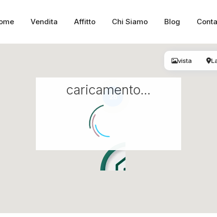
ome
Vendita
Affitto
Chi Siamo
Blog
Conta
vista
L
caricamento...
28