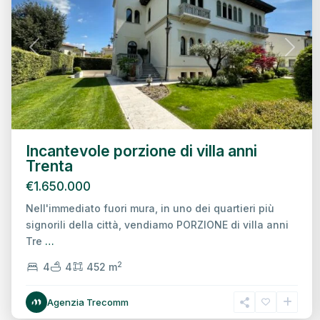
Previous
Next
Incantevole porzione di villa anni
Trenta
€1.650.000
Nell'immediato fuori mura, in uno dei quartieri più
signorili della città, vendiamo PORZIONE di villa anni
Tre
…
2
4
4
452 m
Agenzia Trecomm