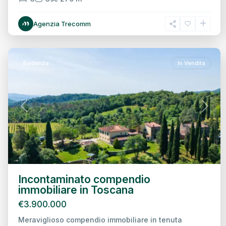
Agenzia Trecomm
Arezzo
6
Evidenza
In Vendita
Previous
Next
Incontaminato compendio
immobiliare in Toscana
€3.900.000
Meraviglioso compendio immobiliare in tenuta