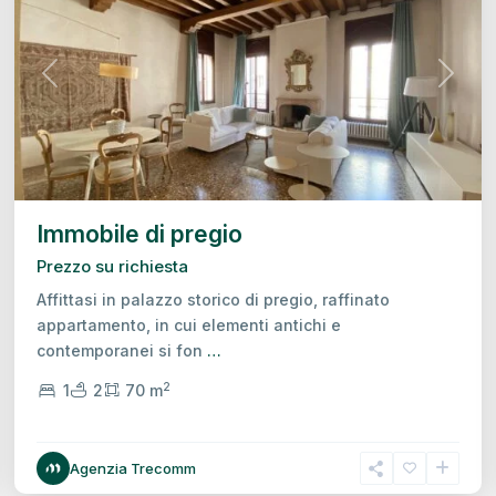
Previous
Next
Immobile di pregio
Prezzo su richiesta
Affittasi in palazzo storico di pregio, raffinato
appartamento, in cui elementi antichi e
contemporanei si fon
…
2
1
2
70 m
Centro
Agenzia Trecomm
Storico,