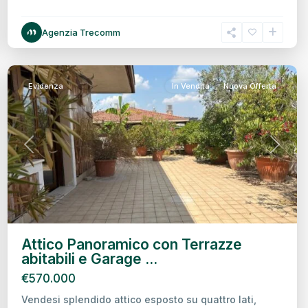
Agenzia Trecomm
Treviso
Evidenza
In Vendita
Nuova Offerta
Previous
Next
Attico Panoramico con Terrazze
abitabili e Garage ...
€570.000
Vendesi splendido attico esposto su quattro lati,