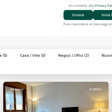
Acconsento alla
Privacy Po
Puoi rispondere ai messaggi pri
e (5)
Case / Ville (5)
Negozi / Uffici (2)
Nuove
Centro
Storico,
Treviso
27
Evidenza
In Affitto