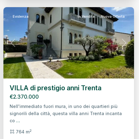
Treviso
Evidenza
In Vendita
Nuova Offerta
Previous
Next
VILLA di prestigio anni Trenta
€2.370.000
Nell'immediato fuori mura, in uno dei quartieri più
signorili della città, questa villa anni Trenta incanta
co
…
2
764 m