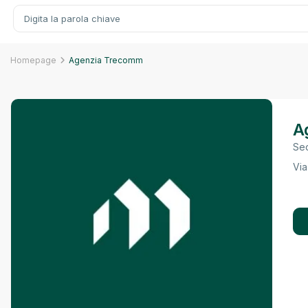
Homepage
Agenzia Trecomm
A
Sed
Via