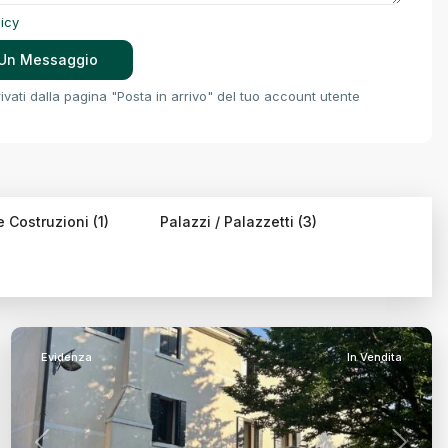
licy
vati ​​dalla pagina "Posta in arrivo" del tuo account utente
 Costruzioni (1)
Palazzi / Palazzetti (3)
Fuori
Mura,
Treviso
Evidenza
In Vendita