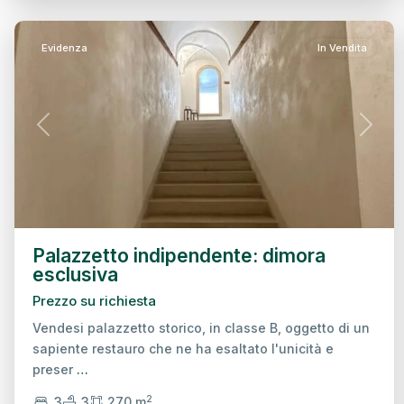
Treviso
25
Evidenza
In Vendita
Previous
Next
Palazzetto indipendente: dimora
esclusiva
Prezzo su richiesta
Vendesi palazzetto storico, in classe B, oggetto di un
sapiente restauro che ne ha esaltato l'unicità e
preser
…
2
3
3
270 m