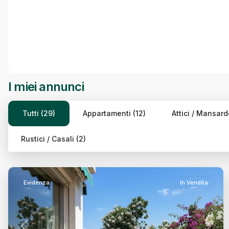
I miei annunci
Tutti (29)
Appartamenti (12)
Attici / Mansard
Intorno
Rustici / Casali (2)
Mura,
Treviso
34
Evidenza
In Vendita