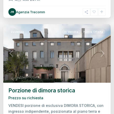
Centro
Agenzia Trecomm
Storico,
Treviso
24
Evidenza
In Vendita
Nuova Offerta
Previous
Next
Porzione di dimora storica
Prezzo su richiesta
VENDESI porzione di esclusiva DIMORA STORICA, con
ingresso indipendente, posizionata al piano terra e