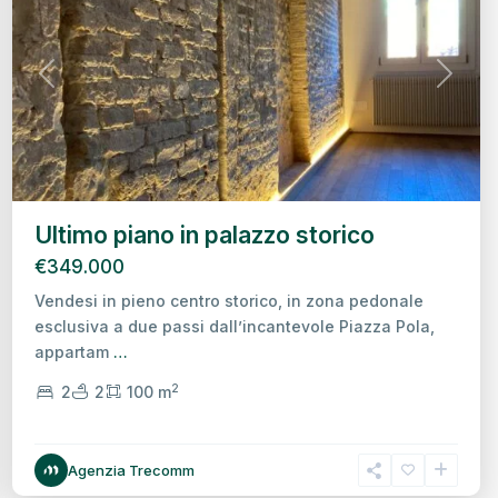
Previous
Next
Ultimo piano in palazzo storico
€349.000
Vendesi in pieno centro storico, in zona pedonale
esclusiva a due passi dall’incantevole Piazza Pola,
appartam
…
2
2
2
100 m
Intorno
Agenzia Trecomm
Mura,