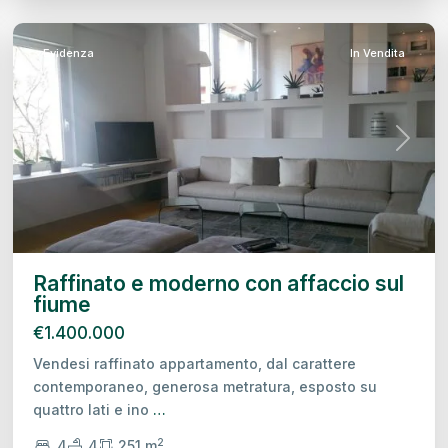
Treviso
38
Evidenza
In Vendita
Previous
Next
Raffinato e moderno con affaccio sul
fiume
€1.400.000
Vendesi raffinato appartamento, dal carattere
contemporaneo, generosa metratura, esposto su
quattro lati e ino
…
2
4
4
251 m