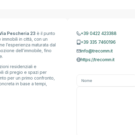
Via Pescheria 23
è il punto
+39 0422 423388
 immobili in città, con un
+39 335 7460196
ne l’esperienza maturata dal
omozione dell’immobile, fino
info@trecomm.it
e.
https://trecomm.it
ioni residenziali e
li di pregio e spazi per
mento per un primo confronto,
oncreta in base a tempi,