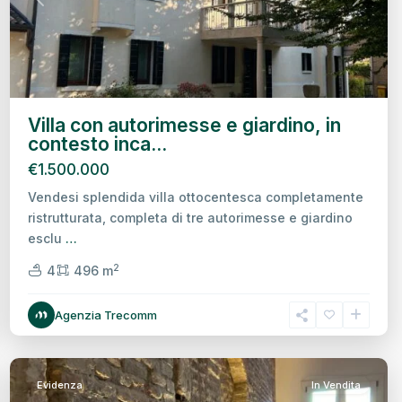
Previous
Next
Villa con autorimesse e giardino, in
contesto inca...
€1.500.000
Vendesi splendida villa ottocentesca completamente
ristrutturata, completa di tre autorimesse e giardino
esclu
…
2
4
496 m
Centro
Agenzia Trecomm
Storico,
Treviso
Evidenza
In Vendita