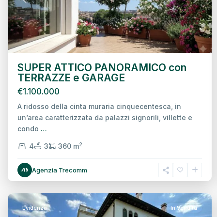
Previous
Next
SUPER ATTICO PANORAMICO con
TERRAZZE e GARAGE
€1.100.000
A ridosso della cinta muraria cinquecentesca, in
un’area caratterizzata da palazzi signorili, villette e
condo
…
2
4
3
360 m
Intorno
Agenzia Trecomm
Mura,
Treviso
22
Evidenza
In Vendita