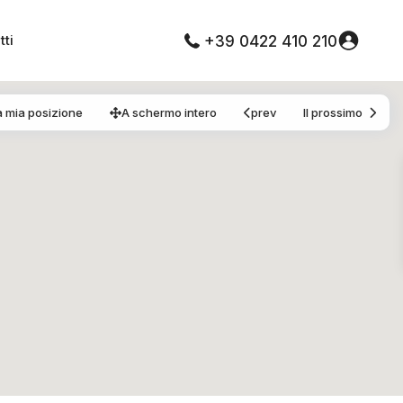
tti
+39 0422 410 210
a mia posizione
A schermo intero
prev
Il prossimo