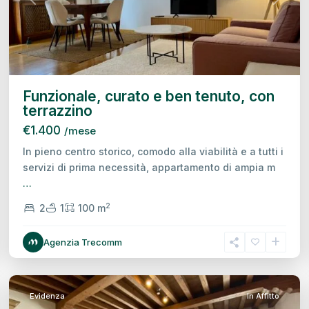
Previous
Next
Funzionale, curato e ben tenuto, con
terrazzino
€1.400
/mese
In pieno centro storico, comodo alla viabilità e a tutti i
servizi di prima necessità, appartamento di ampia m
…
2
2
1
100 m
Centro
Agenzia Trecomm
Storico,
Treviso
29
Evidenza
In Affitto