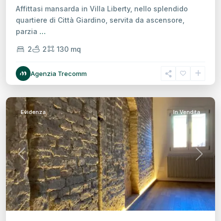
Affittasi mansarda in Villa Liberty, nello splendido
quartiere di Città Giardino, servita da ascensore,
parzia
…
2
2
130 mq
Centro
Agenzia Trecomm
Storico,
Treviso
Evidenza
In Vendita
Previous
Next