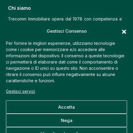
Chi siamo
Trecomm Immobiliare opera dal 1978 con competenza e
professionalità nel campo dell’intermediazione
Gestisci Consenso
immobiliare, confermandosi una delle più solide e
qualificate realtà del settore.
Per fornire le migliori esperienze, utilizziamo tecnologie
come i cookie per memorizzare e/o accedere alle
Trecomm Fiera
informazioni del dispositivo. Il consenso a queste tecnologie
ci permetterà di elaborare dati come il comportamento di
Via Postumia, 9 – 31100 Treviso (TV)
navigazione o ID unici su questo sito. Non acconsentire o
+39 335 7460196
ritirare il consenso può influire negativamente su alcune
+39 0422 410210
caratteristiche e funzioni.
info@trecomm.it
Gestisci servizi
Trecomm Centro
Accetta
Via Pescheria, 23 – 31100 Treviso (TV)
+39 335 7460196
Nega
+39 0422 423388
info@trecomm.it