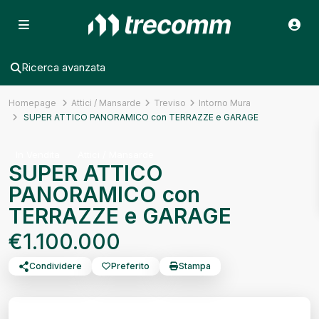
Ricerca avanzata
Homepage
Attici / Mansarde
Treviso
Intorno Mura
SUPER ATTICO PANORAMICO con TERRAZZE e GARAGE
In Vendita
Attici / Mansarde
SUPER ATTICO
PANORAMICO con
TERRAZZE e GARAGE
€1.100.000
Condividere
Preferito
Stampa