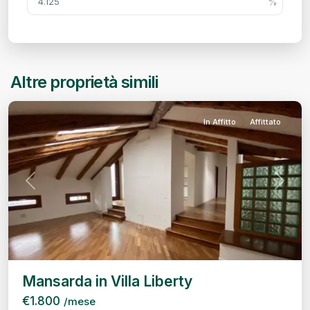
Centro
Storico,
Altre proprietà simili
Treviso
In Affitto
Affittato
Previous
Next
Mansarda in Villa Liberty
€1.800
/mese