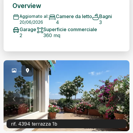
Overview
Camere da letto
Bagni
Aggiornato al:
4
3
20/06/2026
Garage
Superficie commerciale
2
360 mq
Previous
Previ
rif. 4394 terrazza 1b