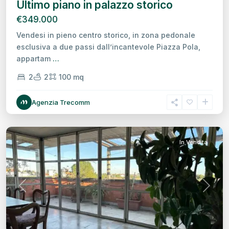
Ultimo piano in palazzo storico
€349.000
Vendesi in pieno centro storico, in zona pedonale
esclusiva a due passi dall’incantevole Piazza Pola,
appartam
…
2
2
100 mq
Centro
Agenzia Trecomm
Storico,
Treviso
In Vendita
Previous
Next