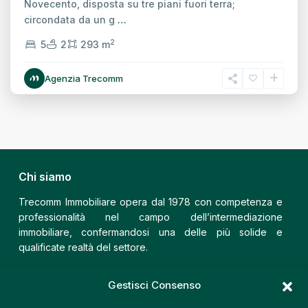
Novecento, disposta su tre piani fuori terra;
circondata da un g
…
2
5
2
293 m
Agenzia Trecomm
Chi siamo
Trecomm Immobiliare opera dal 1978 con competenza e
professionalità nel campo dell’intermediazione
immobiliare, confermandosi una delle più solide e
qualificate realtà del settore.
Trecomm Fiera
Gestisci Consenso
Via Postumia, 9 – 31100 Treviso (TV)