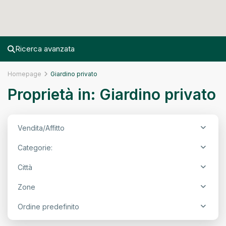
Ricerca avanzata
Homepage
Giardino privato
Proprietà in: Giardino privato
Vendita/Affitto
Categorie:
Città
Zone
Intorno
Ordine predefinito
Mura,
Treviso