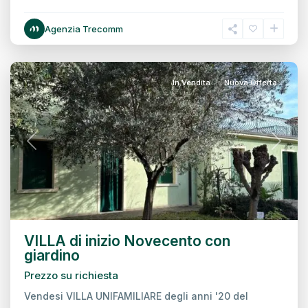
Intorno
Agenzia Trecomm
Mura,
Treviso
In Vendita
Nuova Offerta
Previous
Next
VILLA di inizio Novecento con
giardino
Prezzo su richiesta
Vendesi VILLA UNIFAMILIARE degli anni '20 del