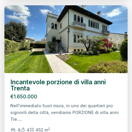
Evidenza
In Vendita
Previous
Next
Incantevole porzione di villa anni
Trenta
€1.650.000
Nell'immediato fuori mura, in uno dei quartieri più
signorili della città, vendiamo PORZIONE di villa anni
Tre
…
2
4
4
452 m