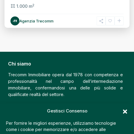
2
1.000 m
Agenzia Trecomm
Chi siamo
Trecomm Immobiliare opera dal 1978 con competenza e
professionalità nel campo dell’intermediazione
immobiliare, confermandosi una delle più solide e
qualificate realtà del settore.
Trecomm Fiera
Gestisci Consenso
Via Postumia, 9 – 31100 Treviso (TV)
Per fornire le migliori esperienze, utilizziamo tecnologie
+39 335 7460196
come i cookie per memorizzare e/o accedere alle
+39 0422 410210