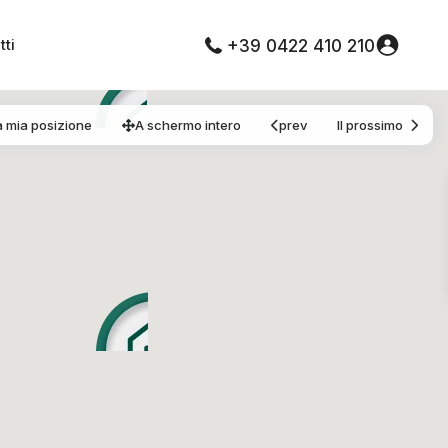
tti
+39 0422 410 210
a mia posizione
A schermo intero
prev
Il prossimo