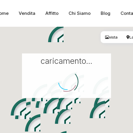
ome
Vendita
Affitto
Chi Siamo
Blog
Conta
vista
L
caricamento...