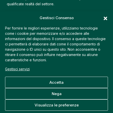
qualificate realtà del settore.
Trecomm Fiera
Gestisci Consenso
Via Postumia, 9 – 31100 Treviso (TV)
Per fornire le migliori esperienze, utilizziamo tecnologie
+39 335 7460196
come i cookie per memorizzare e/o accedere alle
+39 0422 410210
informazioni del dispositivo. Il consenso a queste tecnologie
info@trecomm.it
ci permetterà di elaborare dati come il comportamento di
navigazione o ID unici su questo sito. Non acconsentire o
ritirare il consenso può influire negativamente su alcune
Trecomm Centro
caratteristiche e funzioni.
Via Pescheria, 23 – 31100 Treviso (TV)
Gestisci servizi
+39 335 7460196
+39 0422 423388
info@trecomm.it
Accetta
Nega
©2026 Trecomm di Giuseppe Bortolanza. Tutti i diritti
Visualizza le preferenze
riservati. P.IVA 04832750261