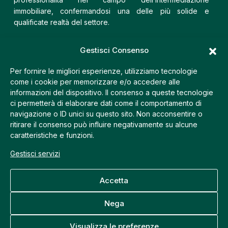
immobiliare, confermandosi una delle più solide e
qualificate realtà del settore.
Trecomm Fiera
Gestisci Consenso
Via Postumia, 9 – 31100 Treviso (TV)
Per fornire le migliori esperienze, utilizziamo tecnologie
+39 335 7460196
come i cookie per memorizzare e/o accedere alle
+39 0422 410210
informazioni del dispositivo. Il consenso a queste tecnologie
info@trecomm.it
ci permetterà di elaborare dati come il comportamento di
navigazione o ID unici su questo sito. Non acconsentire o
ritirare il consenso può influire negativamente su alcune
Trecomm Centro
caratteristiche e funzioni.
Via Pescheria, 23 – 31100 Treviso (TV)
Gestisci servizi
+39 335 7460196
+39 0422 423388
info@trecomm.it
Accetta
Nega
©2026 Trecomm di Giuseppe Bortolanza. Tutti i diritti
Visualizza le preferenze